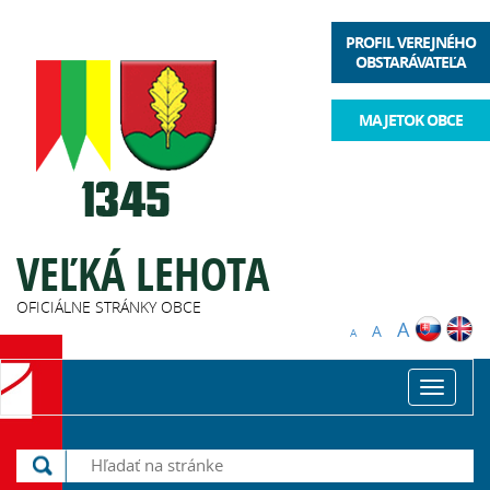
PROFIL VEREJNÉHO
OBSTARÁVATEĽA
MAJETOK OBCE
VEĽKÁ LEHOTA
OFICIÁLNE STRÁNKY OBCE
A
A
A
Toggle
navigat