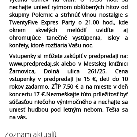
nechajte uniesť rytmom obľúbených hitov od
skupiny Polemic a strhnúť vlnou nostalgie s
TwentyFive Expres Party o 21.00 hod., kde
okrem skvelých melódií uvidíte aj
ohromujúce tanečné vystúpenia, iskry a
konfety, ktoré rozžiaria Vašu noc.
Vstupenky si môžete zakúpiť v predpredaji na:
www.predpredaj.sk
alebo v Mestskej knižnici
Žarnovica, Dolná ulica 261/25. Cena
vstupenky v predpredaji je 15 €, deti do 10
rokov zadarmo, ZŤP 7,50 € a na mieste v deň
koncertu 17 €.Nezmeškajte túto príležitosť byť
súčasťou niečoho výnimočného a nechajte sa
uniesť hudbou pod letným nebom. Tešia sa
na vás.
Zoznam aktualít