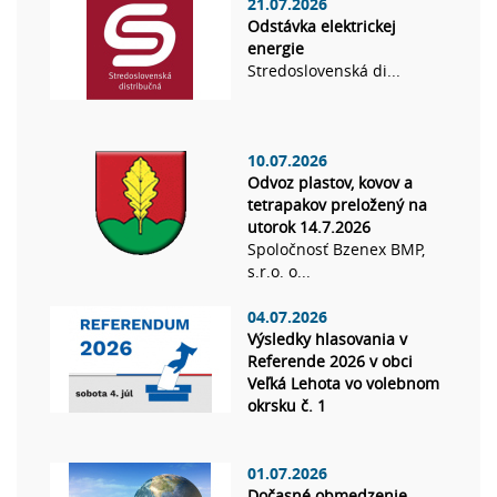
21.07.2026
Odstávka elektrickej
energie
Stredoslovenská di...
10.07.2026
Odvoz plastov, kovov a
tetrapakov preložený na
utorok 14.7.2026
Spoločnosť Bzenex BMP,
s.r.o. o...
04.07.2026
Výsledky hlasovania v
Referende 2026 v obci
Veľká Lehota vo volebnom
okrsku č. 1
01.07.2026
Dočasné obmedzenie