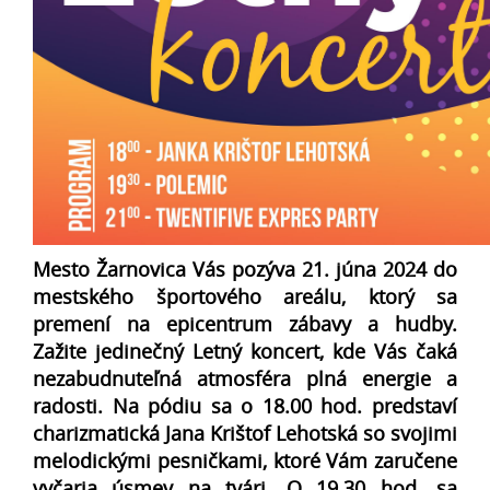
Mesto Žarnovica Vás pozýva 21. júna 2024 do
mestského športového areálu, ktorý sa
premení na epicentrum zábavy a hudby.
Zažite jedinečný Letný koncert, kde Vás čaká
nezabudnuteľná atmosféra plná energie a
radosti. Na pódiu sa o 18.00 hod. predstaví
charizmatická Jana Krištof Lehotská so svojimi
melodickými pesničkami, ktoré Vám zaručene
vyčaria úsmev na tvári. O 19.30 hod. sa