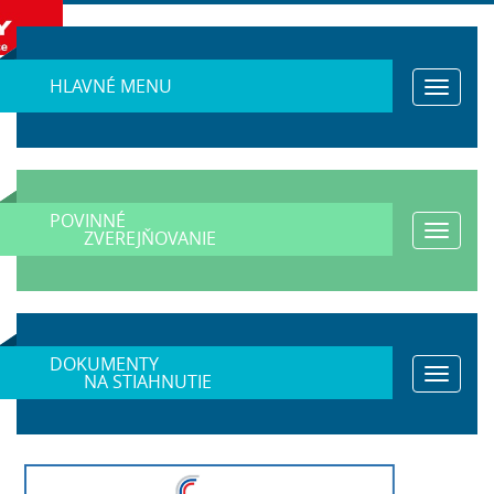
HLAVNÉ MENU
Toggle
navigat
POVINNÉ
Toggle
ZVEREJŇOVANIE
navigat
DOKUMENTY
Toggle
NA STIAHNUTIE
navigat