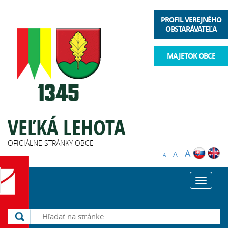
PROFIL VEREJNÉHO
OBSTARÁVATEĽA
MAJETOK OBCE
VEĽKÁ LEHOTA
OFICIÁLNE STRÁNKY OBCE
A
A
A
Toggle
navigat