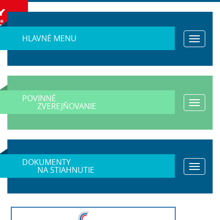
HLAVNÉ MENU
Toggle
navigat
POVINNÉ
Toggle
ZVEREJŇOVANIE
navigat
DOKUMENTY
Toggle
NA STIAHNUTIE
navigat