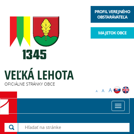
PROFIL VEREJNÉHO
OBSTARÁVATEĽA
MAJETOK OBCE
VEĽKÁ LEHOTA
OFICIÁLNE STRÁNKY OBCE
A
A
A
Toggle
navigat