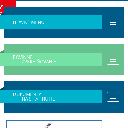
HLAVNÉ MENU
Toggle
navigat
POVINNÉ
Toggle
ZVEREJŇOVANIE
navigat
DOKUMENTY
Toggle
NA STIAHNUTIE
navigat