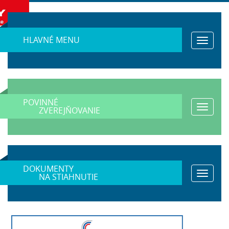
HLAVNÉ MENU
Toggle
navigat
POVINNÉ
Toggle
ZVEREJŇOVANIE
navigat
DOKUMENTY
Toggle
NA STIAHNUTIE
navigat