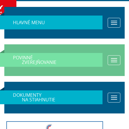
HLAVNÉ MENU
Toggle
navigat
POVINNÉ
Toggle
ZVEREJŇOVANIE
navigat
DOKUMENTY
Toggle
NA STIAHNUTIE
navigat