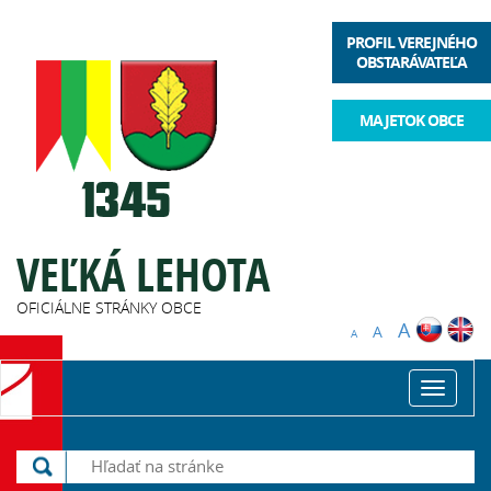
PROFIL VEREJNÉHO
OBSTARÁVATEĽA
MAJETOK OBCE
VEĽKÁ LEHOTA
OFICIÁLNE STRÁNKY OBCE
A
A
A
Toggle
navigat