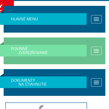
HLAVNÉ MENU
Toggle
navigat
POVINNÉ
Toggle
ZVEREJŇOVANIE
navigat
DOKUMENTY
Toggle
NA STIAHNUTIE
navigat