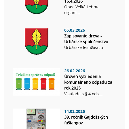
16.4.2026
Obec Veľká Lehota
organi...
05.03.2026
Zapisovanie dreva -
Urbárske spoločenstvo
Urbárske lesn&eacu...
26.02.2026
Úroveň vytriedenia
komunálneho odpadu za
rok 2025
V súlade s § 4 ods....
14.02.2026
39. ročník Gajdošských
fašiangov