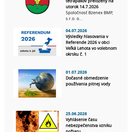
tetrapakov preložený na
utorok 14.7.2026
Spoločnosť Bzenex BMP,
s.r.o. o...
04.07.2026
Výsledky hlasovania v
Referende 2026 v obci
Veľká Lehota vo volebnom
okrsku č. 1
01.07.2026
Dočasné obmedzenie
používania pitnej vody
25.06.2026
Vyhlásenie času
nebezpečenstva vzniku
požiaru