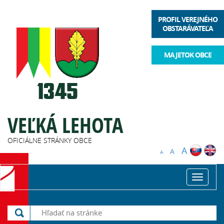
PROFIL VEREJNÉHO
OBSTARÁVATEĽA
MAJETOK OBCE
VEĽKÁ LEHOTA
OFICIÁLNE STRÁNKY OBCE
A
A
A
Toggle
navigat