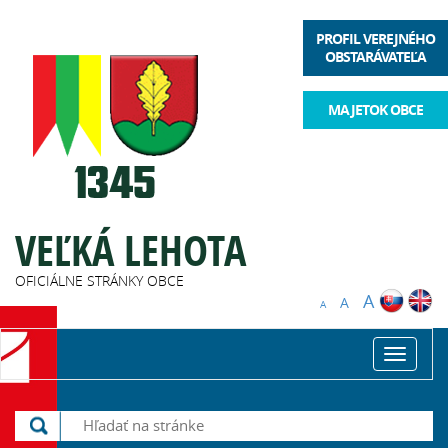
PROFIL VEREJNÉHO
OBSTARÁVATEĽA
MAJETOK OBCE
VEĽKÁ LEHOTA
OFICIÁLNE STRÁNKY OBCE
A
A
A
Toggle
navigat