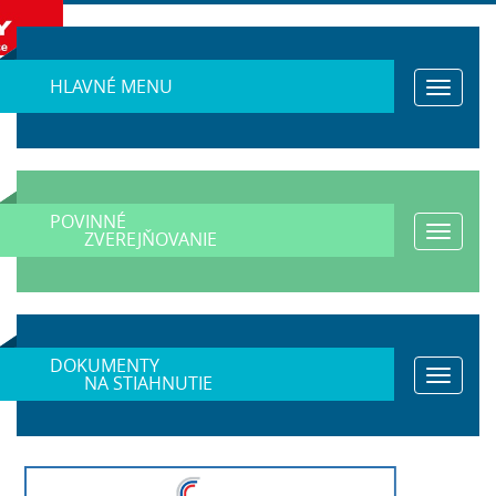
HLAVNÉ MENU
Toggle
navigat
POVINNÉ
Toggle
ZVEREJŇOVANIE
navigat
DOKUMENTY
Toggle
NA STIAHNUTIE
navigat