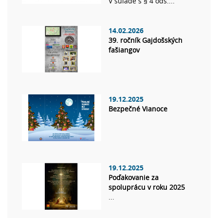
V súlade s § 4 ods....
14.02.2026
39. ročník Gajdošských
fašiangov
19.12.2025
Bezpečné Vianoce
19.12.2025
Poďakovanie za
spoluprácu v roku 2025
...