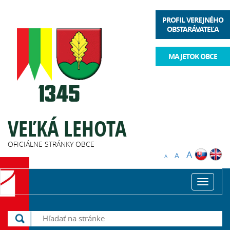
PROFIL VEREJNÉHO
OBSTARÁVATEĽA
MAJETOK OBCE
VEĽKÁ LEHOTA
OFICIÁLNE STRÁNKY OBCE
A
A
A
Toggle
navigat