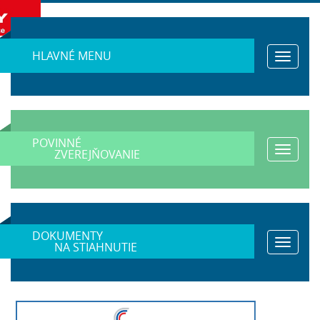
HLAVNÉ MENU
Toggle
navigat
POVINNÉ
Toggle
ZVEREJŇOVANIE
navigat
DOKUMENTY
Toggle
NA STIAHNUTIE
navigat