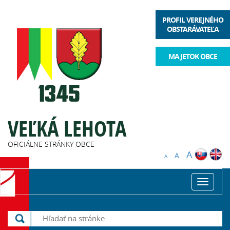
PROFIL VEREJNÉHO
OBSTARÁVATEĽA
MAJETOK OBCE
VEĽKÁ LEHOTA
OFICIÁLNE STRÁNKY OBCE
A
A
A
Toggle
navigat