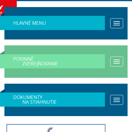
HLAVNÉ MENU
Toggle
navigat
POVINNÉ
Toggle
ZVEREJŇOVANIE
navigat
DOKUMENTY
Toggle
NA STIAHNUTIE
navigat