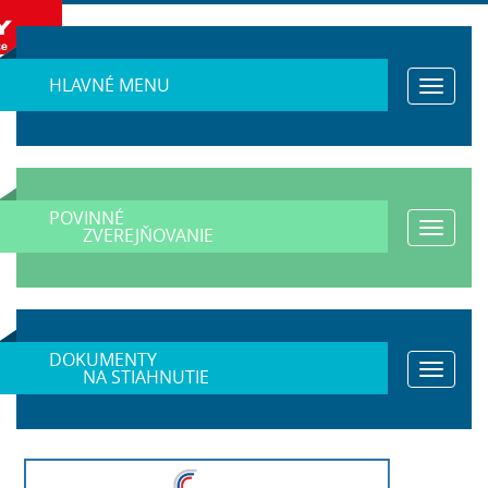
HLAVNÉ MENU
Toggle
navigat
POVINNÉ
Toggle
ZVEREJŇOVANIE
navigat
DOKUMENTY
Toggle
NA STIAHNUTIE
navigat