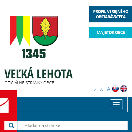
PROFIL VEREJNÉHO
OBSTARÁVATEĽA
MAJETOK OBCE
VEĽKÁ LEHOTA
OFICIÁLNE STRÁNKY OBCE
A
A
A
Toggle
navigat