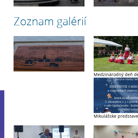
Zoznam galérií
44. Stretnutie Lehôt a Lhot v Lhotě
Medzinárodný deň de
pod Libčany 2026
Mikulášske predstav