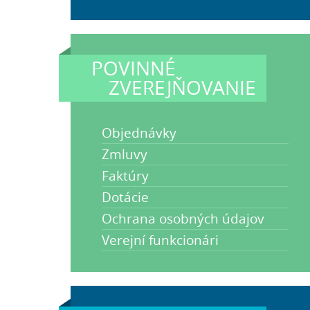
POVINNÉ
ZVEREJŇOVANIE
Objednávky
Zmluvy
Faktúry
Dotácie
Ochrana osobných údajov
Verejní funkcionári