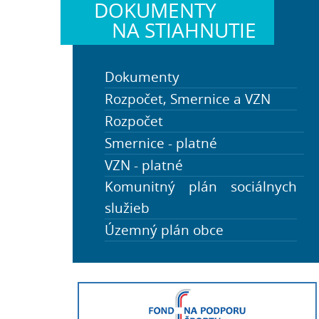
DOKUMENTY
NA STIAHNUTIE
Dokumenty
Rozpočet, Smernice a VZN
Rozpočet
Zápisnice obecného
zastupiteľstva
Smernice - platné
PHSR a Štatút obce
VZN - platné
Komunitný plán sociálnych
služieb
Územný plán obce