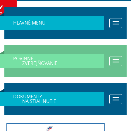
HLAVNÉ MENU
Toggle
navigat
POVINNÉ
Toggle
ZVEREJŇOVANIE
navigat
DOKUMENTY
Toggle
NA STIAHNUTIE
navigat