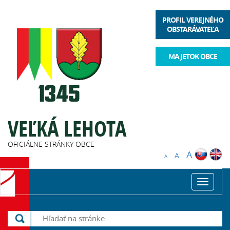
PROFIL VEREJNÉHO
OBSTARÁVATEĽA
MAJETOK OBCE
VEĽKÁ LEHOTA
OFICIÁLNE STRÁNKY OBCE
A
A
A
Toggle
navigat