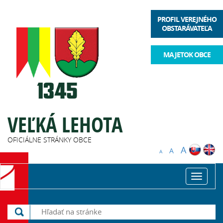
PROFIL VEREJNÉHO
OBSTARÁVATEĽA
MAJETOK OBCE
VEĽKÁ LEHOTA
OFICIÁLNE STRÁNKY OBCE
A
A
A
Toggle
navigat