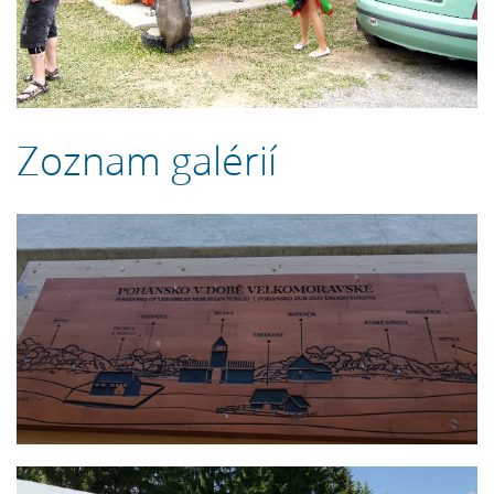
Zoznam galérií
44. Stretnutie Lehôt a Lhot v Lhotě pod Libčany 2026