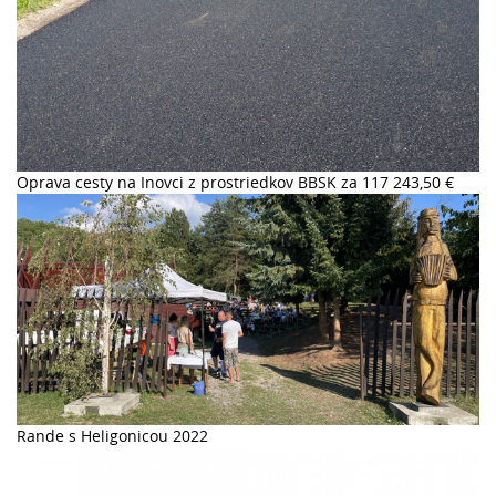
Oprava cesty na Inovci z prostriedkov BBSK za 117 243,50 €
Rande s Heligonicou 2022