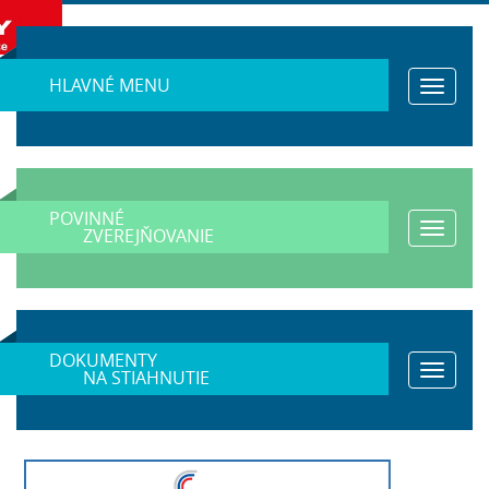
HLAVNÉ MENU
Toggle
navigat
POVINNÉ
Toggle
ZVEREJŇOVANIE
navigat
DOKUMENTY
Toggle
NA STIAHNUTIE
navigat