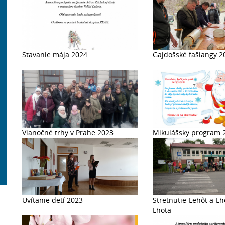
Stavanie mája 2024
Gajdošské fašiangy 2
Vianočné trhy v Prahe 2023
Mikulášsky program 
Uvítanie detí 2023
Stretnutie Lehôt a L
Lhota