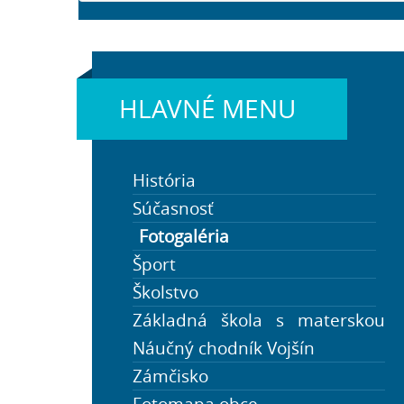
HLAVNÉ MENU
História
Súčasnosť
Fotogaléria
Šport
Školstvo
Základná škola s materskou
Cestovný ruch a turistika
školou Veľká Lehota
Náučný chodník Vojšín
OO CR Región Gron
Školstvo v obci
Zámčisko
Ako vybaviť
Fotomapa obce
Úradná tabuľa