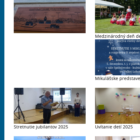
44. Stretnutie Lehôt a Lhot v Lhotě
Medzinárodný deň de
pod Libčany 2026
Mikulášske predstav
Stretnutie jubilantov 2025
Uvítanie detí 2025