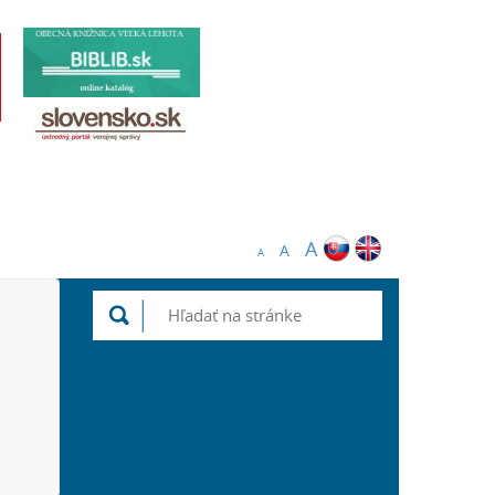
A
A
A