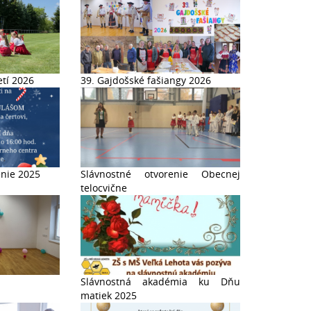
tí 2026
39. Gajdošské fašiangy 2026
enie 2025
Slávnostné otvorenie Obecnej
telocvične
Slávnostná akadémia ku Dňu
matiek 2025