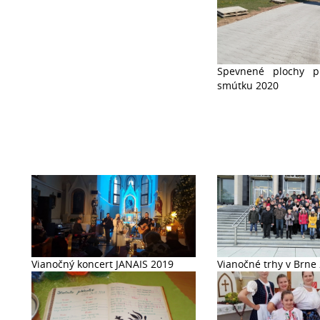
Spevnené plochy 
smútku 2020
Vianočný koncert JANAIS 2019
Vianočné trhy v Brne