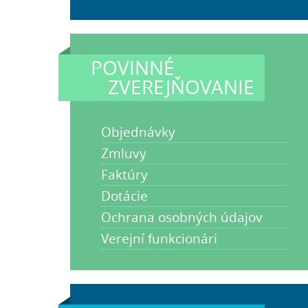
POVINNÉ
ZVEREJŇOVANIE
Objednávky
Zmluvy
Faktúry
Dotácie
Ochrana osobných údajov
Verejní funkcionári