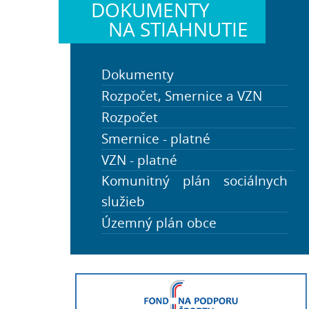
DOKUMENTY
NA STIAHNUTIE
Dokumenty
Rozpočet, Smernice a VZN
Rozpočet
Zápisnice obecného
zastupiteľstva
Smernice - platné
PHSR a Štatút obce
VZN - platné
Komunitný plán sociálnych
služieb
Územný plán obce