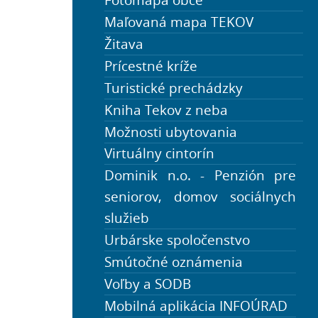
Maľovaná mapa TEKOV
Nájomné byty
Žitava
Úradné hodiny - OÚ, knižnica
lekár, pošta, lekáreň
Prícestné kríže
Info – utečenci z Ukrajiny
Turistické prechádzky
Civilná ochrana obyvateľstva
Kniha Tekov z neba
Farský úrad
Možnosti ubytovania
Virtuálny cintorín
Dominik n.o. - Penzión pre
seniorov, domov sociálnych
služieb
Urbárske spoločenstvo
Smútočné oznámenia
Voľby a SODB
Mobilná aplikácia INFOÚRAD