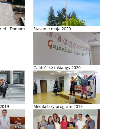
pred Domom
Stavanie mája 2020
Gajdošské fašiangy 2020
 2019
Mikulášsky program 2019