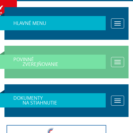
HLAVNÉ MENU
Toggle
navigat
POVINNÉ
Toggle
ZVEREJŇOVANIE
navigat
DOKUMENTY
Toggle
NA STIAHNUTIE
navigat