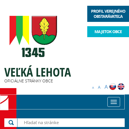
PROFIL VEREJNÉHO
OBSTARÁVATEĽA
MAJETOK OBCE
VEĽKÁ LEHOTA
OFICIÁLNE STRÁNKY OBCE
A
A
A
Toggle
navigat