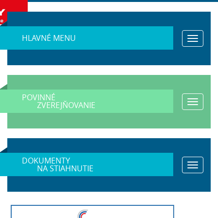
HLAVNÉ MENU
Toggle
navigat
POVINNÉ
Toggle
ZVEREJŇOVANIE
navigat
DOKUMENTY
Toggle
NA STIAHNUTIE
navigat