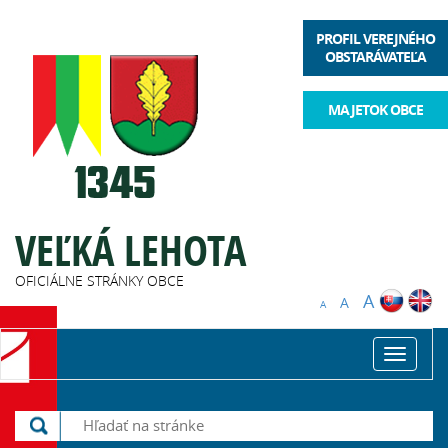
PROFIL VEREJNÉHO
OBSTARÁVATEĽA
MAJETOK OBCE
VEĽKÁ LEHOTA
OFICIÁLNE STRÁNKY OBCE
A
A
A
Toggle
navigat