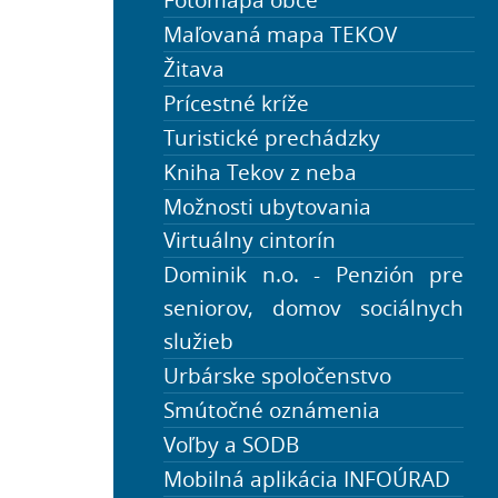
Maľovaná mapa TEKOV
Nájomné byty
Žitava
Úradné hodiny - OÚ, knižnica
lekár, pošta, lekáreň
Prícestné kríže
Info – utečenci z Ukrajiny
Turistické prechádzky
Civilná ochrana obyvateľstva
Kniha Tekov z neba
Farský úrad
Možnosti ubytovania
Virtuálny cintorín
Dominik n.o. - Penzión pre
seniorov, domov sociálnych
služieb
Urbárske spoločenstvo
Smútočné oznámenia
Voľby a SODB
Mobilná aplikácia INFOÚRAD