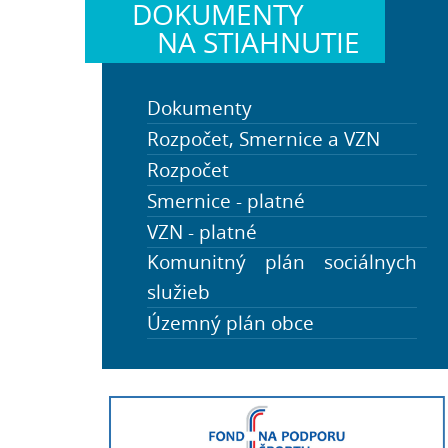
DOKUMENTY
NA STIAHNUTIE
Dokumenty
Rozpočet, Smernice a VZN
Rozpočet
Zápisnice obecného
zastupiteľstva
Smernice - platné
PHSR a Štatút obce
VZN - platné
Komunitný plán sociálnych
služieb
Územný plán obce