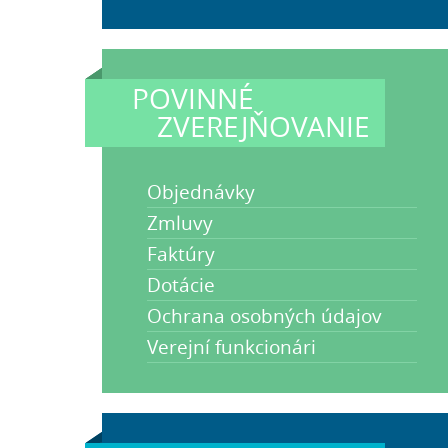
POVINNÉ
ZVEREJŇOVANIE
Objednávky
Zmluvy
Faktúry
Dotácie
Ochrana osobných údajov
Verejní funkcionári