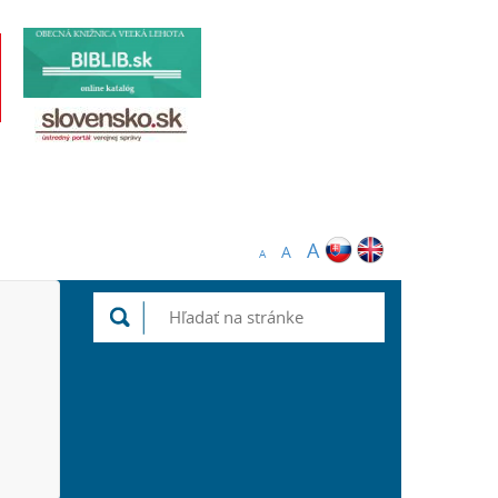
A
A
A