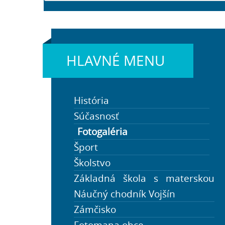
HLAVNÉ MENU
História
Súčasnosť
Fotogaléria
Šport
Školstvo
Základná škola s materskou
Cestovný ruch a turistika
školou Veľká Lehota
Náučný chodník Vojšín
OO CR Región Gron
Školstvo v obci
Zámčisko
Ako vybaviť
Fotomapa obce
Úradná tabuľa