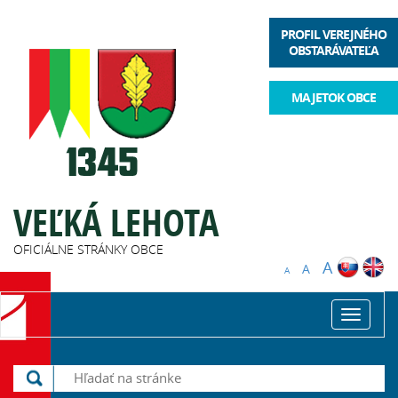
PROFIL VEREJNÉHO
OBSTARÁVATEĽA
MAJETOK OBCE
VEĽKÁ LEHOTA
OFICIÁLNE STRÁNKY OBCE
A
A
A
Toggle
navigat