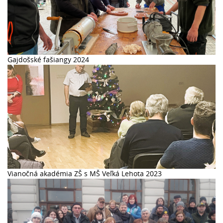
Gajdošské fašiangy 2024
Vianočná akadémia ZŠ s MŠ Veľká Lehota 2023