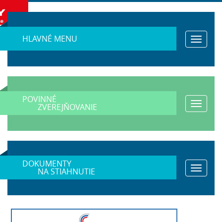
HLAVNÉ MENU
Toggle
navigat
POVINNÉ
Toggle
ZVEREJŇOVANIE
navigat
DOKUMENTY
Toggle
NA STIAHNUTIE
navigat