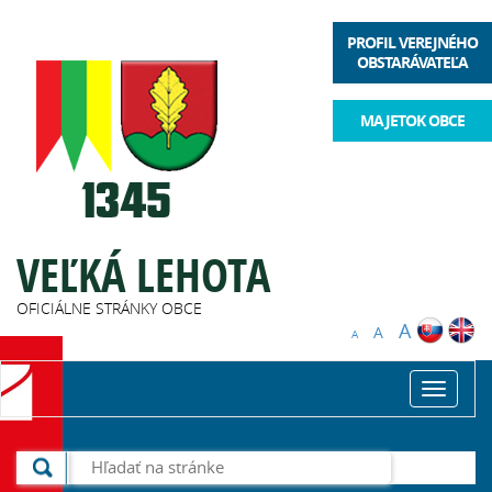
PROFIL VEREJNÉHO
OBSTARÁVATEĽA
MAJETOK OBCE
VEĽKÁ LEHOTA
OFICIÁLNE STRÁNKY OBCE
A
A
A
Toggle
navigat