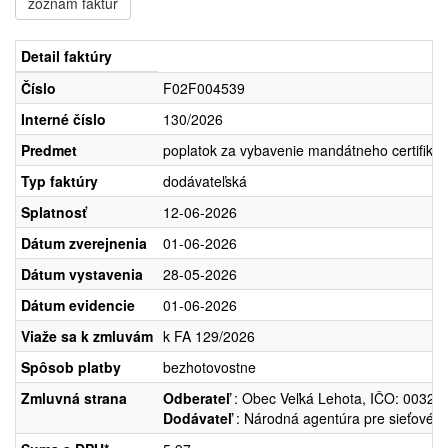
zoznam faktúr
Detail faktúry
Číslo
F02F004539
Interné číslo
130/2026
Predmet
poplatok za vybavenie mandátneho certifikát
Typ faktúry
dodávateľská
Splatnosť
12-06-2026
Dátum zverejnenia
01-06-2026
Dátum vystavenia
28-05-2026
Dátum evidencie
01-06-2026
Viaže sa k zmluvám
k FA 129/2026
Spôsob platby
bezhotovostne
Zmluvná strana
Odberateľ
: Obec Veľká Lehota, IČO: 003210
Dodávateľ
: Národná agentúra pre sieťové a