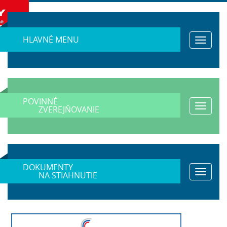
HLAVNÉ MENU
Toggle
navigat
POVINNÉ
Toggle
ZVEREJŇOVANIE
navigat
DOKUMENTY
Toggle
NA STIAHNUTIE
navigat