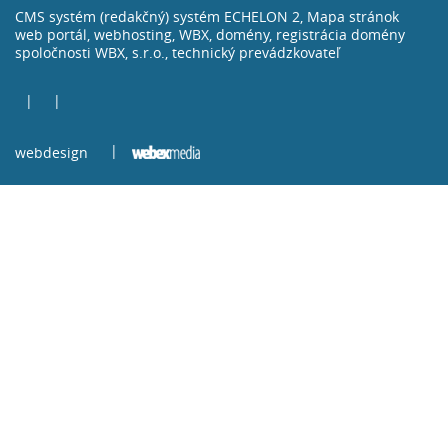
CMS systém (redakčný) systém ECHELON 2,
Mapa stránok
web portál, webhosting, WBX, domény, registrácia domény
spoločnosti WBX, s.r.o., technický prevádzkovateľ
webdesign